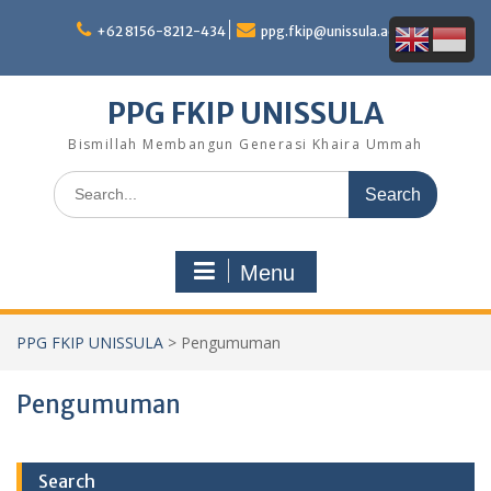
Skip
to
+62 8156-8212-434
ppg.fkip@unissula.ac.id
content
PPG FKIP UNISSULA
Bismillah Membangun Generasi Khaira Ummah
Search
for:
Menu
PPG FKIP UNISSULA
>
Pengumuman
Pengumuman
Search